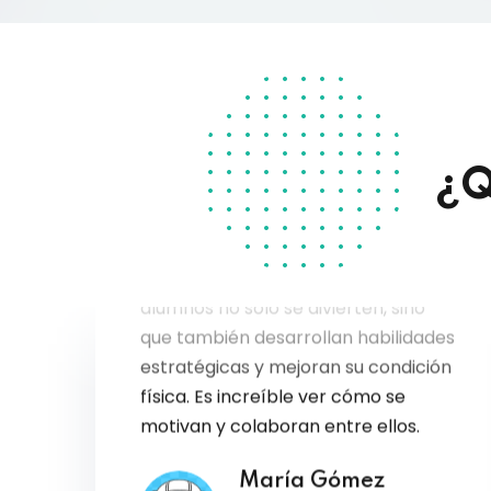
¿Q
Introducir Xecball en mis clases ha
sido un cambio revolucionario. Los
alumnos no solo se divierten, sino
que también desarrollan habilidades
estratégicas y mejoran su condición
física. Es increíble ver cómo se
motivan y colaboran entre ellos.
María Gómez
Profesora de Educación