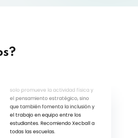
os?
Xecball ha sido una gran adición a
nuestro programa educativo. No
solo promueve la actividad física y
el pensamiento estratégico, sino
que también fomenta la inclusión y
el trabajo en equipo entre los
estudiantes. Recomiendo Xecball a
todas las escuelas.
Laura Martínez