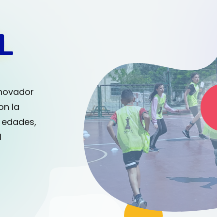
L
nnovador
on la
s edades,
l