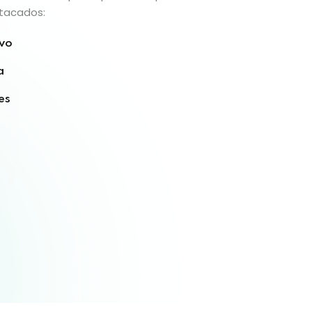
tacados:
ivo
a
es