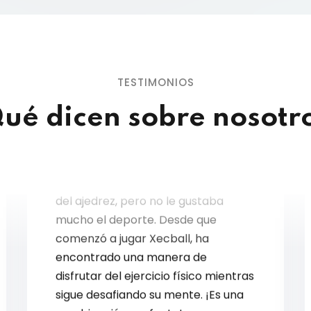
TESTIMONIOS
ué dicen sobre nosotr
Mi hijo siempre ha sido un fanático
del ajedrez, pero no le gustaba
mucho el deporte. Desde que
comenzó a jugar Xecball, ha
encontrado una manera de
disfrutar del ejercicio físico mientras
sigue desafiando su mente. ¡Es una
combinación perfecta!