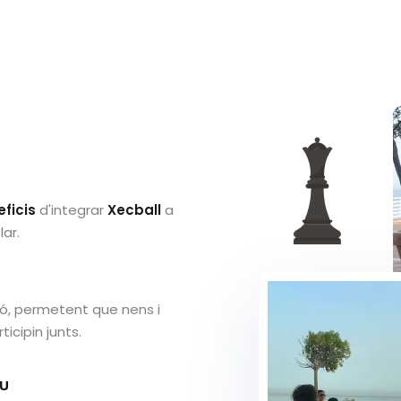
e
eficis
d'integrar
Xecball
a
lar.
ió, permetent que nens i
ticipin junts.
iu